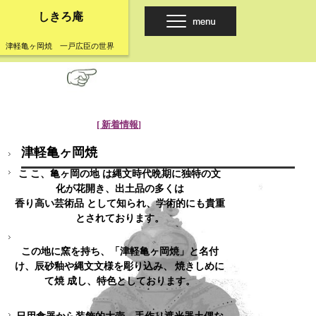
しきろ庵
津軽亀ヶ岡焼 一戸広臣の世界
[ 新着情報
]
津軽亀ヶ岡焼
こ
こ、亀ヶ岡の地 は縄文時代晩期に独特の文
化が花開き、出土品の多くは
香り高い芸術品 として知られ、学術的にも貴重
とされております。
この地に窯を持ち、「津軽亀ヶ岡焼」と名付
け、辰砂釉や縄文文様を彫り込み、
焼きしめに
て焼 成し、特色としております。