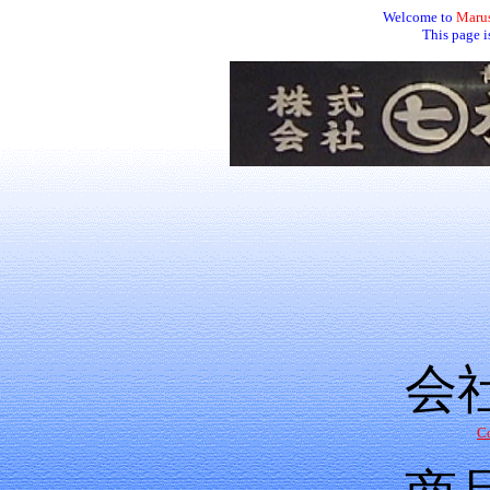
Welcome to
Marus
This page i
会
C